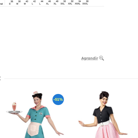
Agrandir
:
-51%