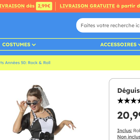
IVRAISON
dès
2,99€
LIVRAISON GRATUITE
à partir 
COSTUMES
ACCESSOIRES
s Années 50: Rock & Roll
Déguis
20,9
Inclus:
Rob
Non inclus