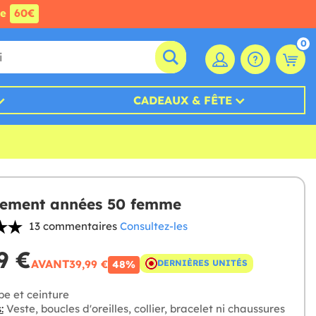
de
60€
0
CADEAUX & FÊTE
ement années 50 femme
13 commentaires
Consultez-les
9 €
AVANT
39,99 €
DERNIÈRES UNITÉS
48%
e et ceinture
:
Veste, boucles d'oreilles, collier, bracelet ni chaussures