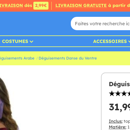
IVRAISON
dès
2,99€
LIVRAISON GRATUITE
à partir 
COSTUMES
ACCESSOIRES
éguisements Arabe
Déguisements Danse du Ventre
Déguis
31,9
Inclus:
top
Matière:
1