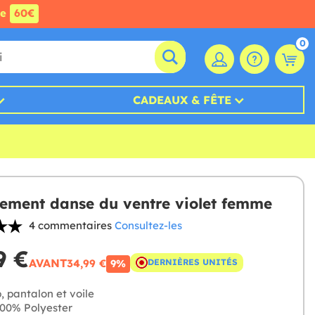
de
60€
0
CADEAUX & FÊTE
ement danse du ventre violet femme
4 commentaires
Consultez-les
9 €
AVANT
34,99 €
DERNIÈRES UNITÉS
9%
, pantalon et voile
00% Polyester