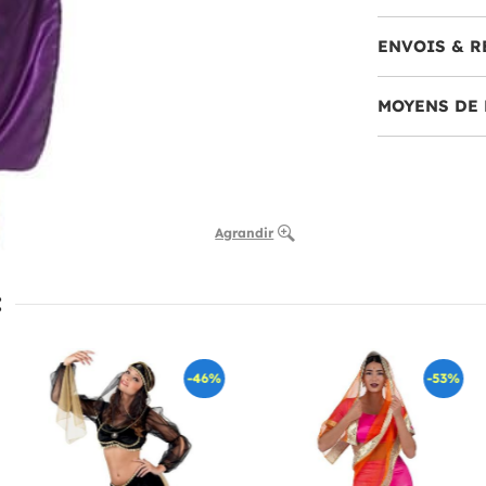
ENVOIS & R
MOYENS DE 
Agrandir
:
-46%
-53%