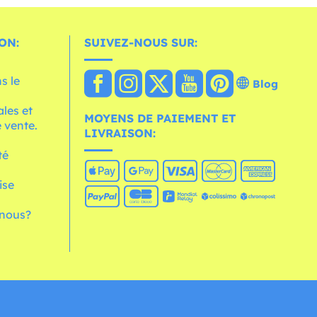
ON:
SUIVEZ-NOUS SUR:
s le
Blog
les et
MOYENS DE PAIEMENT ET
 vente.
LIVRAISON:
té
ise
nous?