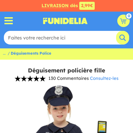
LIVRAISON
dès
2,99€
0
...
Déguisements Police
Déguisement policière fille
130 Commentaires
Consultez-les