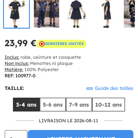
23,99 €
DERNIÈRES UNITÉS
Inclus:
robe, ceinture et casquette
Non inclus:
Menottes ni plaque
Matière:
100% Polyester
REF: 100977-0
TAILLE:
Guide des tailles
3-4 ans
5-6 ans
7-9 ans
10-12 ans
LIVRAISON LE 2026-08-11