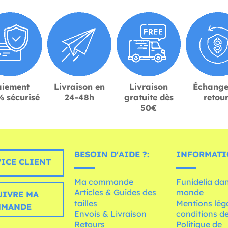
aiement
Livraison en
Livraison
Échange
 sécurisé
24-48h
gratuite dès
retou
50€
BESOIN D'AIDE ?:
INFORMATI
ICE CLIENT
Ma commande
Funidelia dan
Articles & Guides des
monde
UIVRE MA
tailles
Mentions léga
MMANDE
Envois & Livraison
conditions de
Retours
Politique de