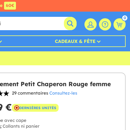
de
60€
0
CADEAUX & FÊTE
ement Petit Chaperon Rouge femme
29 commentaires
Consultez-les
9 €
DERNIÈRES UNITÉS
e avec cape
:
Collants ni panier