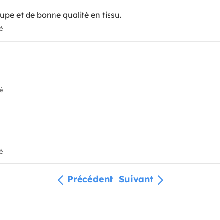
oupe et de bonne qualité en tissu.
ié
ié
ié
Précédent
Suivant