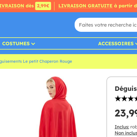
IVRAISON
dès
2,99€
LIVRAISON GRATUITE
à partir 
COSTUMES
ACCESSOIRES
guisements Le petit Chaperon Rouge
Déguis
23,9
Inclus:
rob
Non inclus