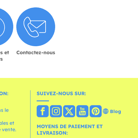
s et
Contactez-nous
rs
ON:
SUIVEZ-NOUS SUR:
s le
Blog
les et
MOYENS DE PAIEMENT ET
 vente.
LIVRAISON: