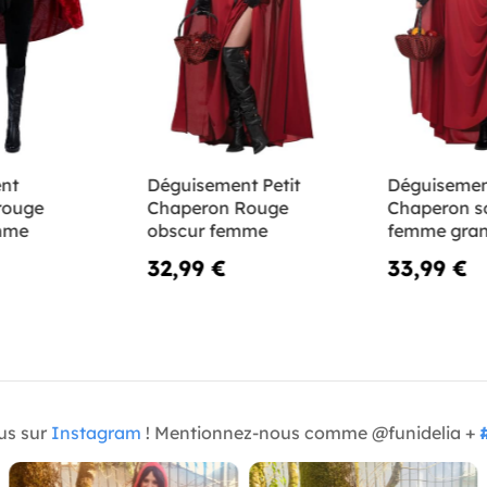
nt
Déguisement Petit
Déguiseme
rouge
Chaperon Rouge
Chaperon 
mme
obscur femme
femme grand
32,99 €
33,99 €
us sur
Instagram
! Mentionnez-nous comme @funidelia +