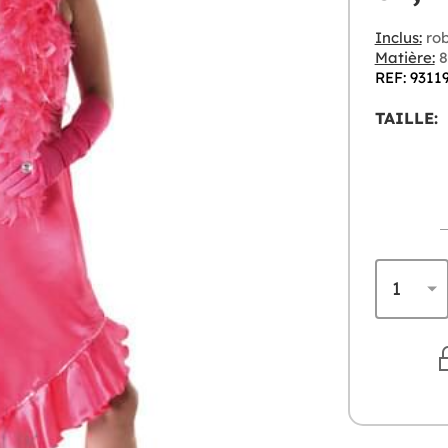
Inclus:
rob
Matière:
8
REF: 9311
TAILLE: