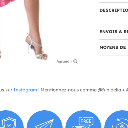
DESCRIPTI
ENVOIS & R
MOYENS DE 
Agrandir
us sur
Instagram
! Mentionnez-nous comme @funidelia +