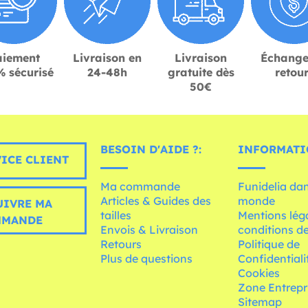
aiement
Livraison en
Livraison
Échange
 sécurisé
24-48h
gratuite dès
retou
50€
BESOIN D'AIDE ?:
INFORMATI
ICE CLIENT
Ma commande
Funidelia dan
Articles & Guides des
monde
UIVRE MA
tailles
Mentions léga
MMANDE
Envois & Livraison
conditions de
Retours
Politique de
Plus de questions
Confidentiali
Cookies
Zone Entrepr
Sitemap