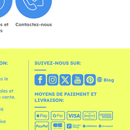
s et
Contactez-nous
rs
ON:
SUIVEZ-NOUS SUR:
s le
Blog
les et
MOYENS DE PAIEMENT ET
 vente.
LIVRAISON:
té
ise