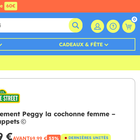
de
60€
0
CADEAUX & FÊTE
ement Peggy la cochonne femme –
uppets
9 €
AVANT
69,99 €
DERNIÈRES UNITÉS
53%