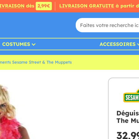
IVRAISON
dès
2,99€
LIVRAISON GRATUITE
à partir 
COSTUMES
ACCESSOIRES
ments Sesame Street & The Muppets
Déguis
The M
32,9