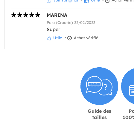
Voir l'original
•
Utile
•
Achat vérif
MARINA
Pula (Croatie) 22/02/2023
Super
Utile
•
Achat vérifié
Guide des
P
tailles
100%