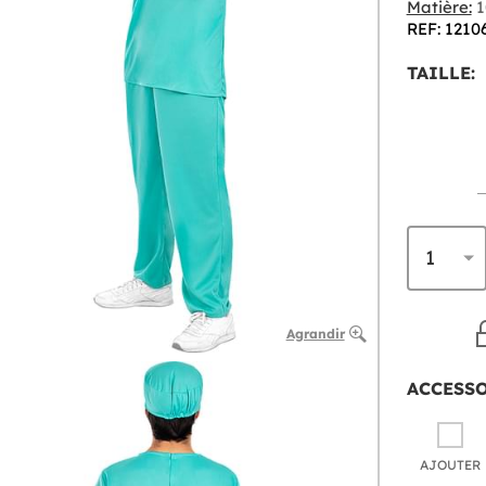
Matière:
1
REF: 1210
TAILLE:
Agrandir
ACCESS
AJOUTER