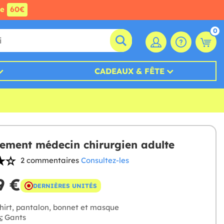
de
60€
0
CADEAUX & FÊTE
ement médecin chirurgien adulte
2 commentaires
Consultez-les
9 €
DERNIÈRES UNITÉS
hirt, pantalon, bonnet et masque
:
Gants