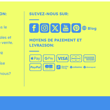
ON:
SUIVEZ-NOUS SUR:
s le
Blog
les et
MOYENS DE PAIEMENT ET
 vente.
LIVRAISON:
té
ise
nous?