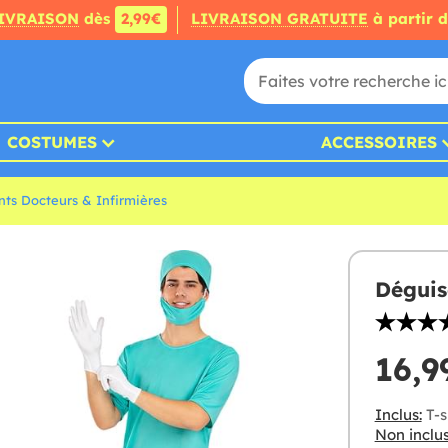
IVRAISON
dès
2,99€
LIVRAISON GRATUITE
à partir 
COSTUMES
ACCESSOIRES
ts Docteurs & Infirmières
Déguis
16,9
Inclus:
T-s
Non inclus