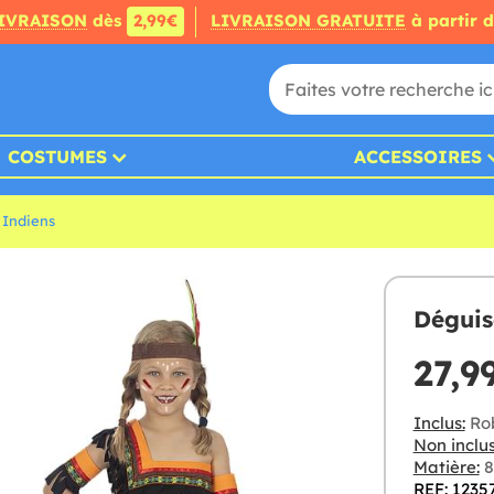
IVRAISON
dès
2,99€
LIVRAISON GRATUITE
à partir 
COSTUMES
ACCESSOIRES
Indiens
Déguis
27,9
Inclus:
Rob
Non inclus
Matière:
8
REF: 1235