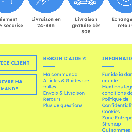
aiement
Livraison en
Livraison
Échange
 sécurisé
24-48h
gratuite dès
retou
50€
BESOIN D'AIDE ?:
INFORMATI
ICE CLIENT
Ma commande
Funidelia dan
Articles & Guides des
monde
UIVRE MA
tailles
Mentions léga
MMANDE
Envois & Livraison
conditions de
Retours
Politique de
Plus de questions
Confidentiali
Cookies
Zone Entrepr
Sitemap
Qui sommes 