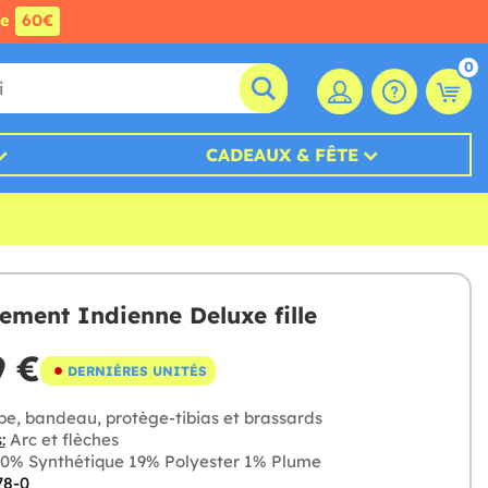
de
60€
0
CADEAUX & FÊTE
ement Indienne Deluxe fille
9 €
DERNIÈRES UNITÉS
e, bandeau, protège-tibias et brassards
:
Arc et flèches
0% Synthétique 19% Polyester 1% Plume
78-0