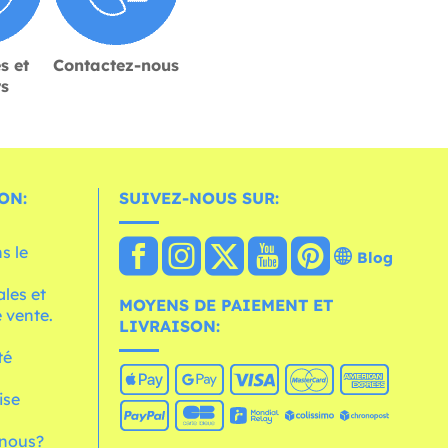
s et
Contactez-nous
rs
ON:
SUIVEZ-NOUS SUR:
s le
Blog
les et
MOYENS DE PAIEMENT ET
 vente.
LIVRAISON:
té
ise
nous?