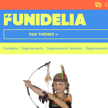
L
PAR THÈMES
Funidelia
Déguisements
Déguisements Western
Déguisements 