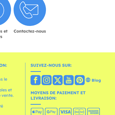
s et
Contactez-nous
rs
ON:
SUIVEZ-NOUS SUR:
s le
Blog
les et
MOYENS DE PAIEMENT ET
 vente.
LIVRAISON:
té