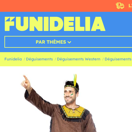
L
PAR THÈMES
Funidelia
Déguisements
Déguisements Western
Déguisements 