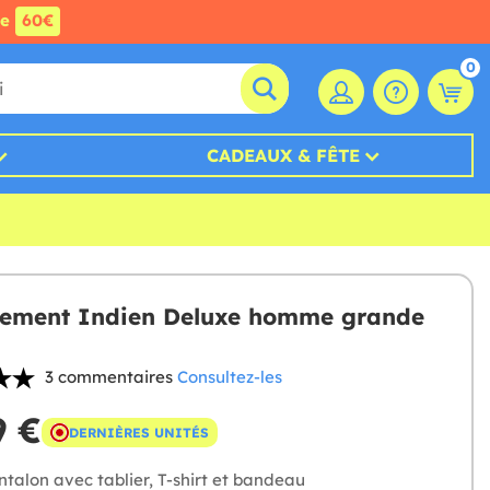
de
60€
0
CADEAUX & FÊTE
ement Indien Deluxe homme grande
3 commentaires
Consultez-les
9 €
DERNIÈRES UNITÉS
talon avec tablier, T-shirt et bandeau