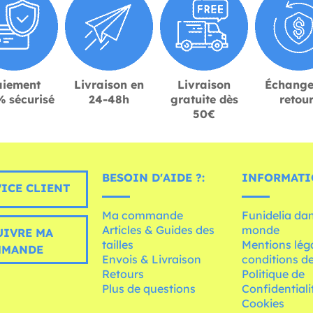
aiement
Livraison en
Livraison
Échange
 sécurisé
24-48h
gratuite dès
retou
50€
BESOIN D'AIDE ?:
INFORMATI
ICE CLIENT
Ma commande
Funidelia dan
Articles & Guides des
monde
UIVRE MA
tailles
Mentions léga
MMANDE
Envois & Livraison
conditions de
Retours
Politique de
Plus de questions
Confidentiali
Cookies