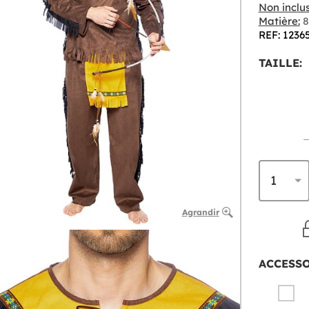
Non inclus
Matière:
8
REF: 1236
TAILLE:
Agrandir
ACCESS