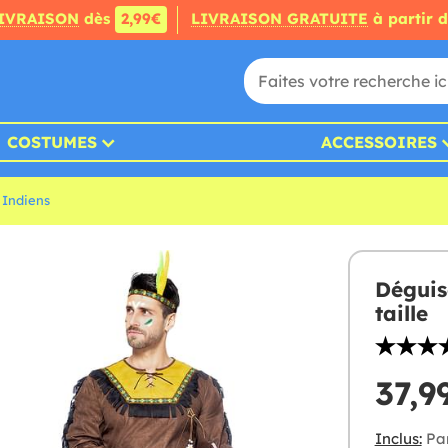
IVRAISON
dès
2,99€
LIVRAISON GRATUITE
à partir 
COSTUMES
ACCESSOIRES
Indiens
Déguis
taille
37,9
Inclus:
Pan