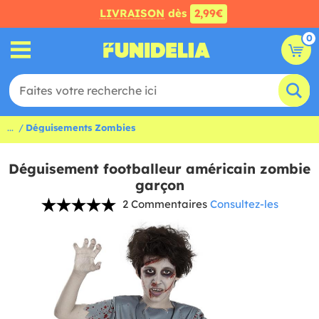
LIVRAISON
dès
2,99€
0
...
Déguisements Zombies
Déguisement footballeur américain zombie
garçon
2 Commentaires
Consultez-les