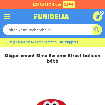
LIVRAISON
dès
2,99€
0
...
Déguisements Sesame Street & The Muppets
Déguisement Elmo Sesame Street balloon
bébé