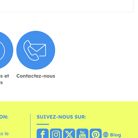
s et
Contactez-nous
rs
ON:
SUIVEZ-NOUS SUR:
s le
Blog