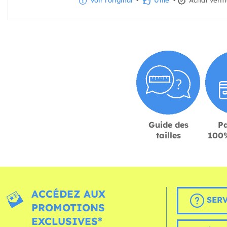
Voir l'original
•
Utile
•
Achat vérif
Guide des
P
tailles
100%
ACCÉDEZ AUX
SERV
PROMOTIONS
EXCLUSIVES*