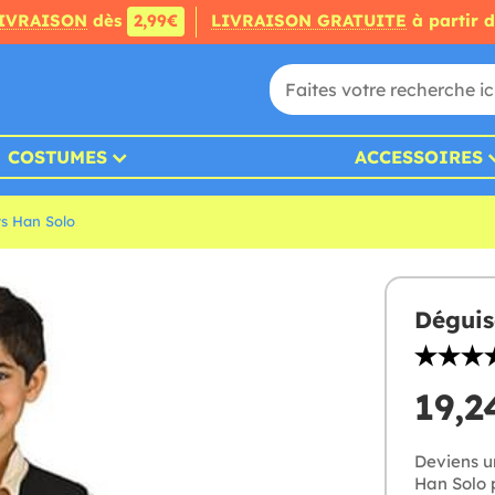
IVRAISON
dès
2,99€
LIVRAISON GRATUITE
à partir 
COSTUMES
ACCESSOIRES
s Han Solo
Déguis
19,2
Deviens u
Han Solo 