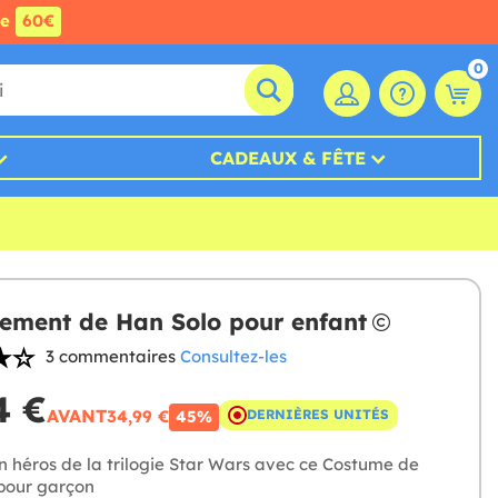
de
60€
0
CADEAUX & FÊTE
ement de Han Solo pour enfant
3 commentaires
Consultez-les
4 €
AVANT
34,99 €
DERNIÈRES UNITÉS
45%
n héros de la trilogie Star Wars avec ce Costume de
pour garçon