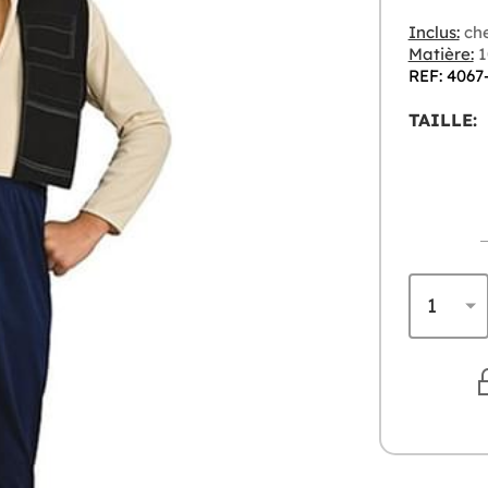
Inclus:
che
Matière:
1
REF: 4067
TAILLE: