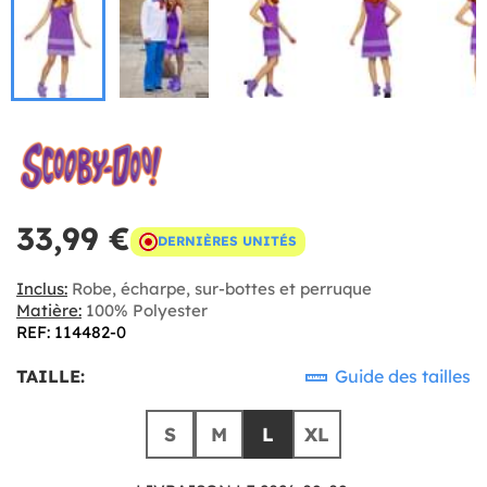
33,99 €
DERNIÈRES UNITÉS
Inclus:
Robe, écharpe, sur-bottes et perruque
Matière:
100% Polyester
REF: 114482-0
TAILLE:
Guide des tailles
S
M
L
XL