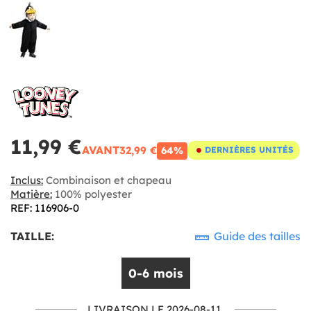
11,99 €
AVANT
32,99 €
64%
DERNIÈRES UNITÉS
Inclus:
Combinaison et chapeau
Matière:
100% polyester
REF: 116906-0
TAILLE:
Guide des tailles
0-6 mois
LIVRAISON LE 2026-08-11