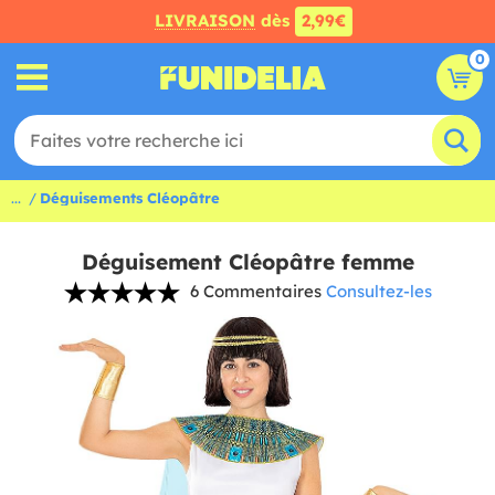
LIVRAISON
dès
2,99€
0
...
Déguisements Cléopâtre
Déguisement Cléopâtre femme
6 Commentaires
Consultez-les