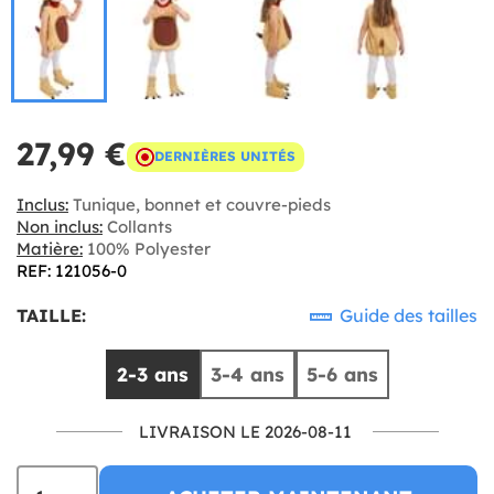
27,99 €
DERNIÈRES UNITÉS
Inclus:
Tunique, bonnet et couvre-pieds
Non inclus:
Collants
Matière:
100% Polyester
REF: 121056-0
TAILLE:
Guide des tailles
2-3 ans
3-4 ans
5-6 ans
LIVRAISON LE 2026-08-11