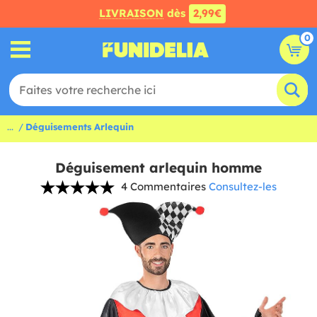
LIVRAISON
dès
2,99€
0
...
Déguisements Arlequin
Déguisement arlequin homme
4 Commentaires
Consultez-les