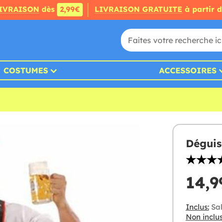
IVRAISON
dès
2,99€
LIVRAISON GRATUITE
à partir 
COSTUMES
ACCESSOIRES
Déguis
14,9
Inclus:
Sal
Non inclus