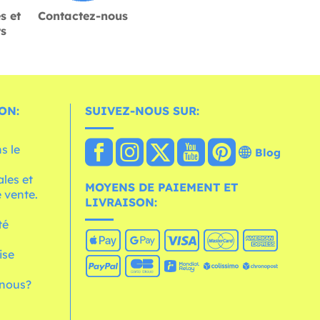
s et
Contactez-nous
rs
ON:
SUIVEZ-NOUS SUR:
s le
Blog
les et
MOYENS DE PAIEMENT ET
 vente.
LIVRAISON:
té
ise
nous?