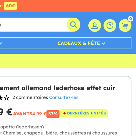
de
60€
0
CADEAUX & FÊTE
ement allemand lederhose effet cuir
2 commentaires
Consultez-les
9 €
AVANT
34,99 €
DERNIÈRES UNITÉS
57%
opette (lederhosen)
:
Chemise, chapeau, bière, chaussettes ni chaussures