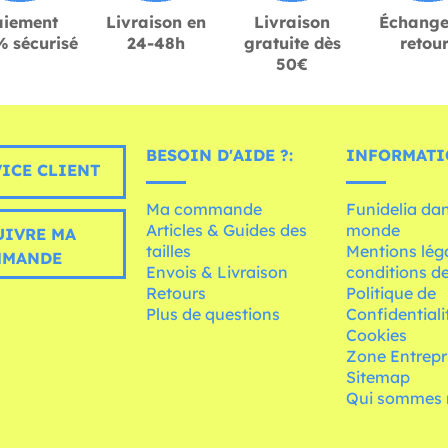
aiement
Livraison en
Livraison
Échange
 sécurisé
24-48h
gratuite dès
retou
50€
BESOIN D'AIDE ?:
INFORMATI
ICE CLIENT
Ma commande
Funidelia dan
Articles & Guides des
monde
UIVRE MA
tailles
Mentions léga
MMANDE
Envois & Livraison
conditions de
Retours
Politique de
Plus de questions
Confidentiali
Cookies
Zone Entrepr
Sitemap
Qui sommes 