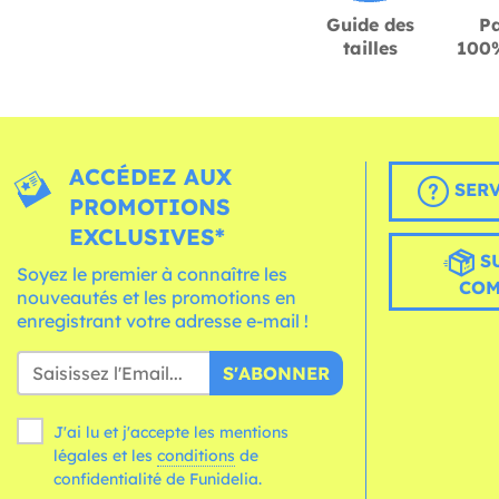
Guide des
P
tailles
100%
ACCÉDEZ AUX
SERV
PROMOTIONS
EXCLUSIVES*
S
Soyez le premier à connaître les
CO
nouveautés et les promotions en
enregistrant votre adresse e-mail !
S'ABONNER
J'ai lu et j'accepte les mentions
légales et les
conditions
de
confidentialité de Funidelia.