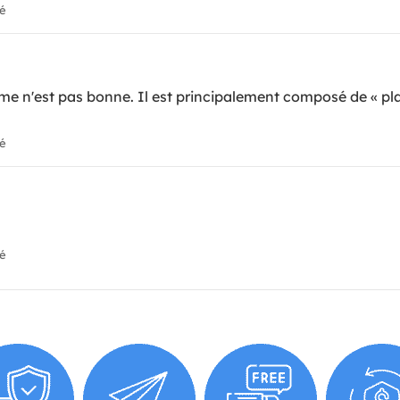
ié
e n'est pas bonne. Il est principalement composé de « plas
ié
ié