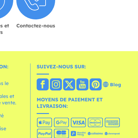
s et
Contactez-nous
rs
ON:
SUIVEZ-NOUS SUR:
s le
Blog
les et
MOYENS DE PAIEMENT ET
 vente.
LIVRAISON:
té
ise