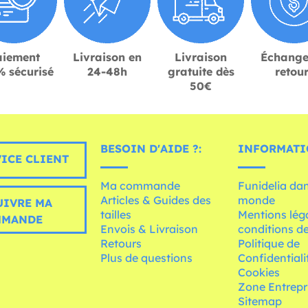
aiement
Livraison en
Livraison
Échange
 sécurisé
24-48h
gratuite dès
retou
50€
BESOIN D'AIDE ?:
INFORMATI
ICE CLIENT
Ma commande
Funidelia dan
Articles & Guides des
monde
UIVRE MA
tailles
Mentions léga
MMANDE
Envois & Livraison
conditions de
Retours
Politique de
Plus de questions
Confidentiali
Cookies
Zone Entrepr
Sitemap