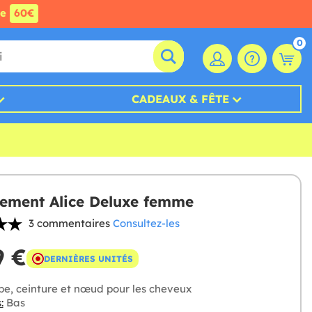
de
60€
0
CADEAUX & FÊTE
ement Alice Deluxe femme
3 commentaires
Consultez-les
9 €
DERNIÈRES UNITÉS
e, ceinture et nœud pour les cheveux
:
Bas