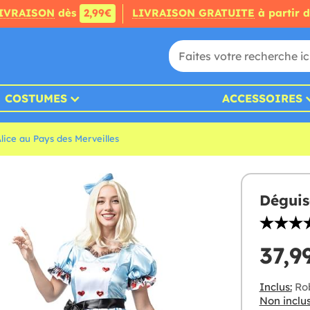
IVRAISON
dès
2,99€
LIVRAISON GRATUITE
à partir 
COSTUMES
ACCESSOIRES
ice au Pays des Merveilles
Déguis
37,9
Inclus:
Rob
Non inclus