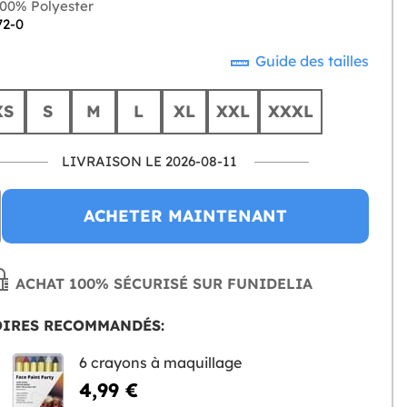
00% Polyester
72-0
Guide des tailles
XS
S
M
L
XL
XXL
XXXL
LIVRAISON LE 2026-08-11
ACHETER MAINTENANT
ACHAT 100% SÉCURISÉ SUR FUNIDELIA
OIRES RECOMMANDÉS:
6 crayons à maquillage
4,99 €