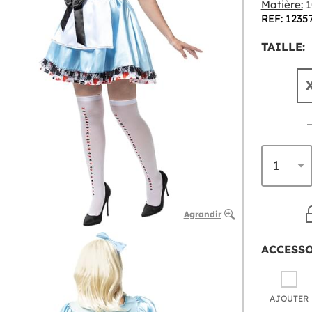
Matière:
1
REF: 1235
TAILLE:
Agrandir
ACCESS
AJOUTER