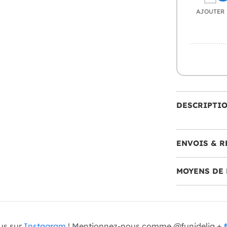
AJOUTER
DESCRIPTI
ENVOIS & R
MOYENS DE 
us sur
Instagram
! Mentionnez-nous comme @funidelia +