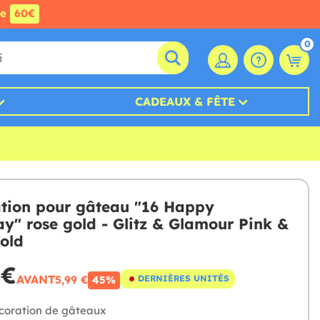
de
60€
0
CADEAUX & FÊTE
tion pour gâteau "16 Happy
ay" rose gold - Glitz & Glamour Pink &
old
 €
AVANT
5,99 €
DERNIÈRES UNITÉS
45%
oration de gâteaux