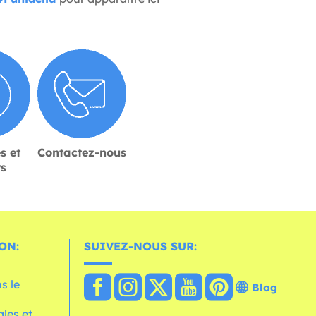
s et
Contactez-nous
rs
ON:
SUIVEZ-NOUS SUR:
s le
Blog
les et