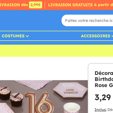
IVRAISON
dès
2,99€
LIVRAISON GRATUITE
à partir 
COSTUMES
ACCESSOIRES
Décora
Birthd
Rose G
3,29
Inclus:
Déc