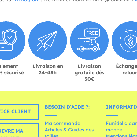
aiement
Livraison en
Livraison
Échange
 sécurisé
24-48h
gratuite dès
retou
50€
BESOIN D'AIDE ?:
INFORMATI
ICE CLIENT
Ma commande
Funidelia dan
Articles & Guides des
monde
UIVRE MA
tailles
Mentions léga