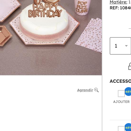
Matière:
1
REF: 1084
ACCESS
Agrandir
-65
AJOUTER
-65