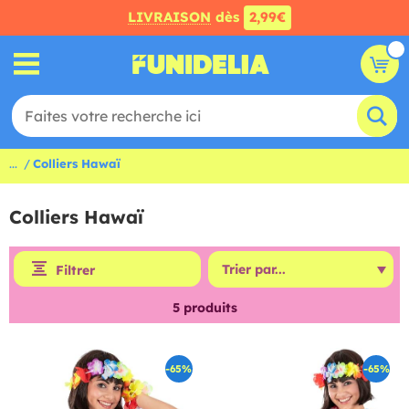
LIVRAISON
dès
2,99€
...
Colliers Hawaï
Colliers Hawaï
Filtrer
5
produits
-65%
-65%