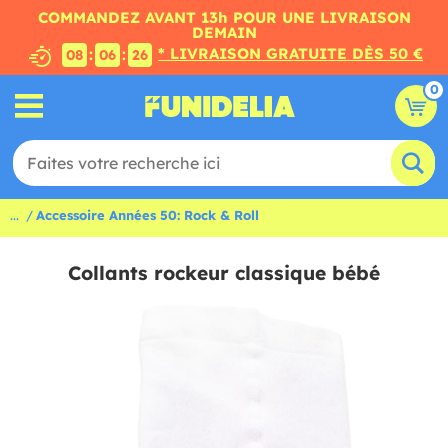
COMMANDEZ AVANT 13h POUR UNE LIVRAISON
DEMAIN
* LIVRAISON GRATUITE DÈS 50 €
:
:
08
06
25
0
...
Accessoire Années 50: Rock & Roll
Collants rockeur classique bébé