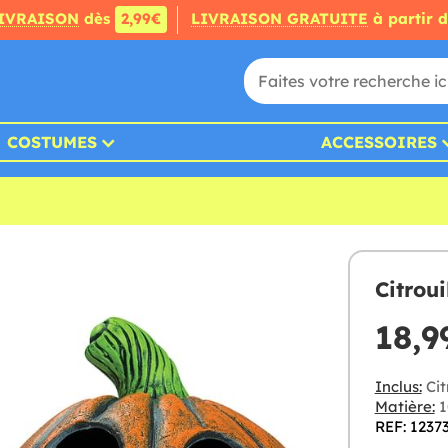
IVRAISON
dès
2,99€
LIVRAISON GRATUITE
à partir 
COSTUMES
ACCESSOIRES
Citroui
18,9
Inclus:
Cit
Matière:
1
REF: 1237