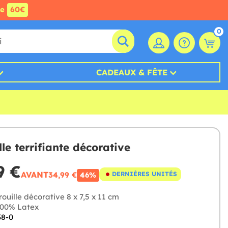
de
60€
0
CADEAUX & FÊTE
lle terrifiante décorative
9 €
AVANT
34,99 €
DERNIÈRES UNITÉS
46%
rouille décorative 8 x 7,5 x 11 cm
00% Latex
38-0