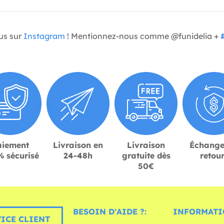
us sur
Instagram
! Mentionnez-nous comme @funidelia +
aiement
Livraison en
Livraison
Échange
 sécurisé
24-48h
gratuite dès
retou
50€
BESOIN D'AIDE ?:
INFORMATI
ICE CLIENT