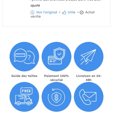
ajusté
Voir l'original
•
Utile
•
Achat
vérifié
Guide des tailles
Paiement 100%
Livraison en 24-
sécurisé
48h