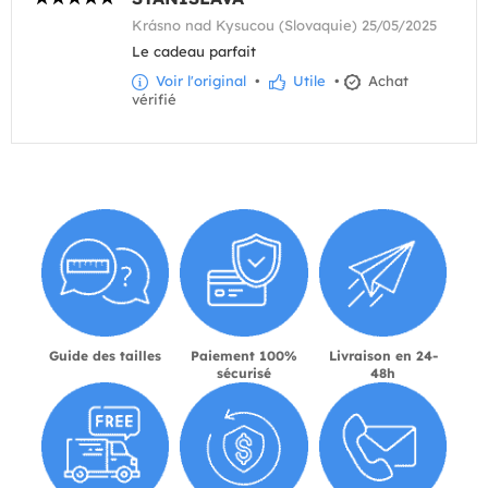
Krásno nad Kysucou (Slovaquie) 25/05/2025
Le cadeau parfait
Voir l'original
•
Utile
•
Achat
vérifié
Guide des tailles
Paiement 100%
Livraison en 24-
sécurisé
48h