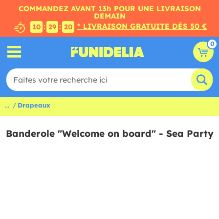
COMMANDEZ AVANT 13h POUR UNE LIVRAISON
DEMAIN
* LIVRAISON GRATUITE DÈS 50 €
:
:
10
29
19
0
...
Drapeaux
Banderole "Welcome on board" - Sea Party