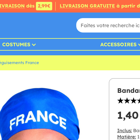
IVRAISON
dès
2,99€
LIVRAISON GRATUITE
à partir 
COSTUMES
ACCESSOIRES
éguisements France
Bandan
1,40
Inclus:
Ba
Matière:
1