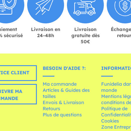
aiement
Livraison en
Livraison
Échange
 sécurisé
24-48h
gratuite dès
retou
50€
BESOIN D'AIDE ?:
INFORMATI
ICE CLIENT
Ma commande
Funidelia dan
Articles & Guides des
monde
UIVRE MA
tailles
Mentions léga
MMANDE
Envois & Livraison
conditions de
Retours
Politique de
Plus de questions
Confidentiali
Cookies
Zone Entrepr