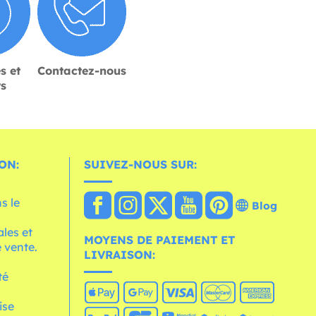
s et
Contactez-nous
rs
ON:
SUIVEZ-NOUS SUR:
s le
Blog
les et
MOYENS DE PAIEMENT ET
 vente.
LIVRAISON:
té
ise