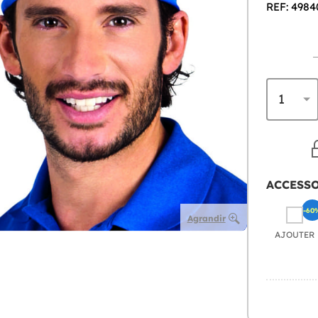
REF: 4984
ACCESS
-60
Agrandir
AJOUTER