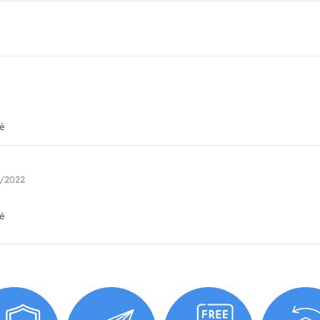
ié
6/2022
ié