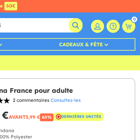
de
60€
0
CADEAUX & FÊTE
a France pour adulte
2 commentaires
Consultez-les
 €
AVANT
3,99 €
DERNIÈRES UNITÉS
65%
ndana
00% Polyester