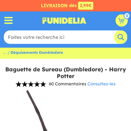
LIVRAISON
dès
2,99€
0
...
Déguisements Dumbledore
Baguette de Sureau (Dumbledore) - Harry
Potter
60 Commentaires
Consultez-les