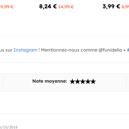
8,24 €
3,99 €
19,99 €
14,99 €
6,9
us sur
Instagram
! Mentionnez-nous comme @funidelia +
Note moyenne:
6/10/2016