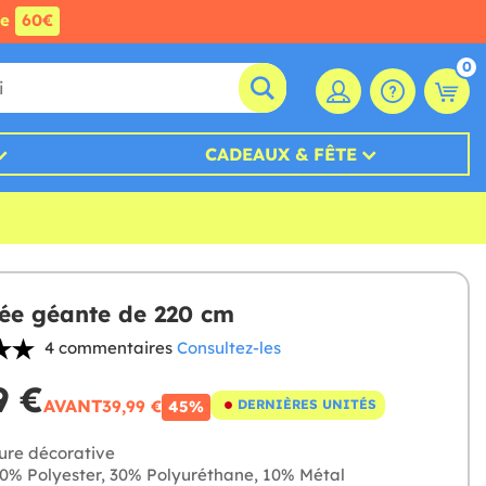
de
60€
0
CADEAUX & FÊTE
ée géante de 220 cm
4 commentaires
Consultez-les
9 €
AVANT
39,99 €
DERNIÈRES UNITÉS
45%
ure décorative
0% Polyester, 30% Polyuréthane, 10% Métal