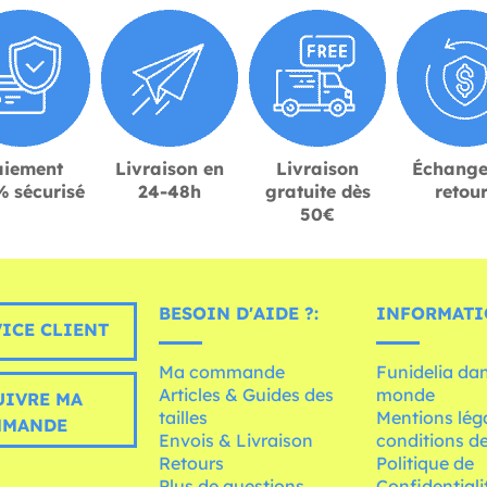
aiement
Livraison en
Livraison
Échange
 sécurisé
24-48h
gratuite dès
retou
50€
BESOIN D'AIDE ?:
INFORMATI
ICE CLIENT
Ma commande
Funidelia dan
Articles & Guides des
monde
UIVRE MA
tailles
Mentions léga
MMANDE
Envois & Livraison
conditions de
Retours
Politique de
Plus de questions
Confidentiali