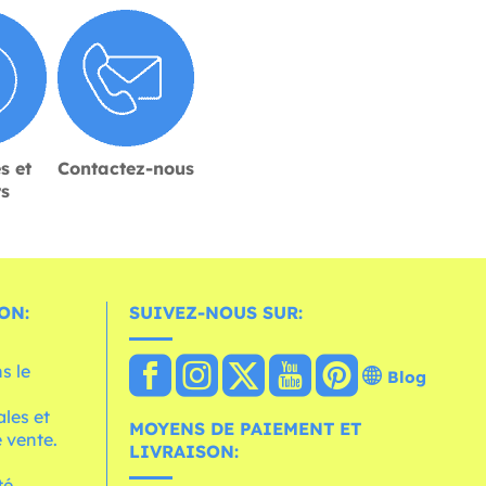
s et
Contactez-nous
rs
ON:
SUIVEZ-NOUS SUR:
s le
Blog
les et
MOYENS DE PAIEMENT ET
 vente.
LIVRAISON:
té