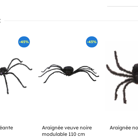
:
-45%
-45%
éante
Araignée veuve noire
Araignée no
modulable 110 cm