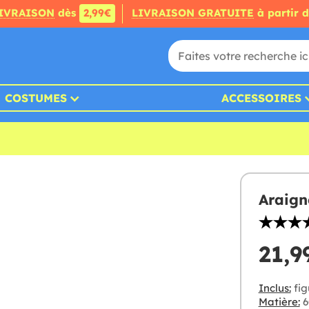
IVRAISON
dès
2,99€
LIVRAISON GRATUITE
à partir 
COSTUMES
ACCESSOIRES
Araign
21,9
Inclus:
fig
Matière:
6