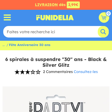
LIVRAISON
dès
2,99€
0
...
Fête Anniversaire 30 ans
6 spirales à suspendre "30" ans - Black &
Silver Glitz
2 Commentaires
Consultez-les