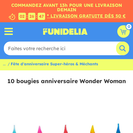
COMMANDEZ AVANT 13h POUR UNE LIVRAISON
DEMAIN
* LIVRAISON GRATUITE DÈS 50 €
:
:
02
26
47
0
...
Fête d'anniversaire Super-héros & Méchants
10 bougies anniversaire Wonder Woman