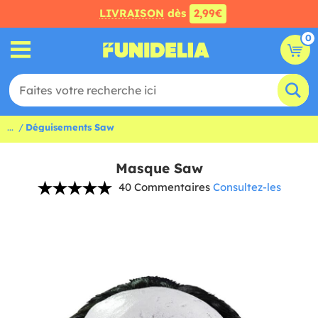
LIVRAISON
dès
2,99€
0
...
Déguisements Saw
Masque Saw
40 Commentaires
Consultez-les