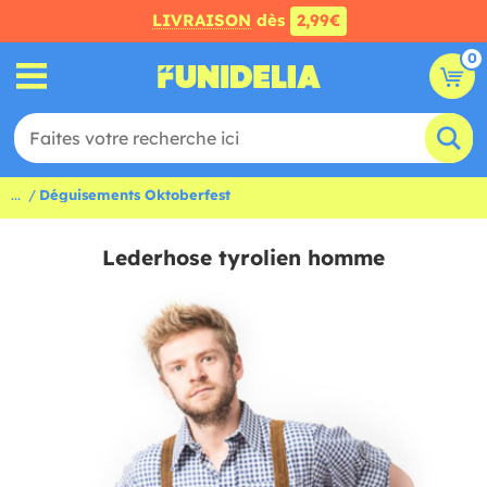
LIVRAISON
dès
2,99€
0
...
Déguisements Oktoberfest
Lederhose tyrolien homme