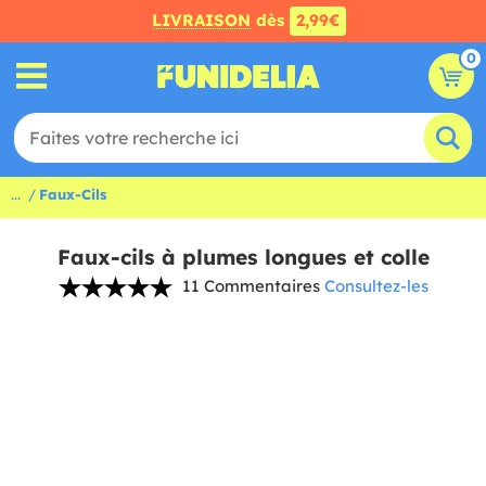
LIVRAISON
dès
2,99€
0
...
Faux-Cils
Faux-cils à plumes longues et colle
11 Commentaires
Consultez-les