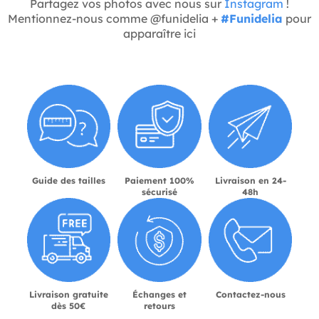
Partagez vos photos avec nous sur
Instagram
!
Mentionnez-nous comme @funidelia +
#Funidelia
pour
apparaître ici
Guide des tailles
Paiement 100%
Livraison en 24-
sécurisé
48h
Livraison gratuite
Échanges et
Contactez-nous
dès 50€
retours