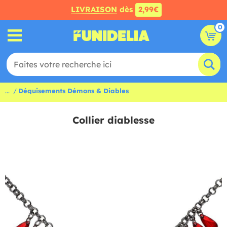
LIVRAISON
dès
2,99€
0
...
Déguisements Démons & Diables
Collier diablesse