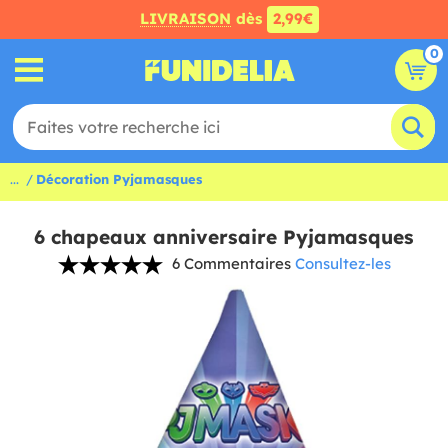
LIVRAISON
dès
2,99€
0
...
Décoration Pyjamasques
6 chapeaux anniversaire Pyjamasques
6 Commentaires
Consultez-les