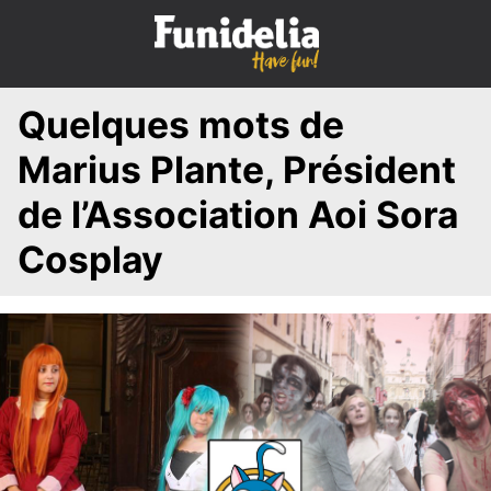
S
k
i
p
Quelques mots de
t
o
Marius Plante, Président
c
o
de l’Association Aoi Sora
n
Cosplay
t
e
n
t