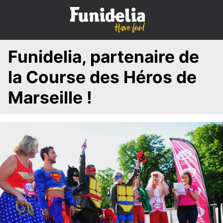
S
k
i
p
Funidelia, partenaire de
t
o
la Course des Héros de
c
o
Marseille !
n
t
e
n
t