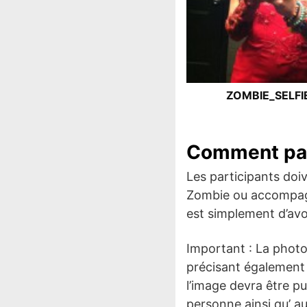
ZOMBIE_SELFI
Comment par
Les participants doi
Zombie ou accompagn
est simplement d’avo
Important : La phot
précisant également 
l’image devra être pu
personne ainsi qu’ a