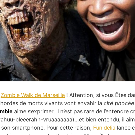
a
Zombie Walk de Marseille
! Attention, si vous Êtes da
 hordes de morts vivants vont envahir la
cité phocé
mbie
aime s’exprimer, il n’est pas rare de l’entendre cr
grahuu-bleeerahh-vruaaaaaaa)…et bien entendu, il ai
e son smartphone. Pour cette raison,
Funidelia
lance 