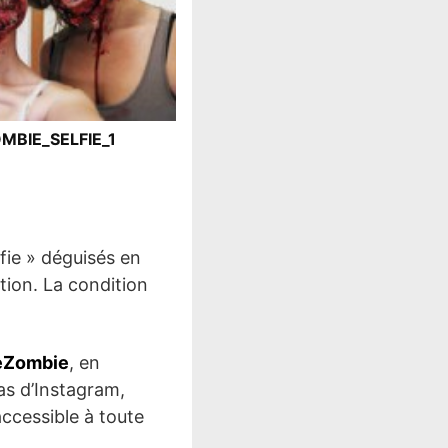
MBIE_SELFIE_1
fie » déguisés en
ion. La condition
eZombie
, en
as d’Instagram,
accessible à toute