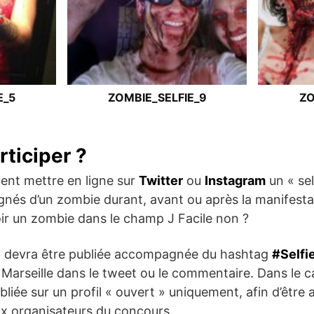
E_5
ZOMBIE_SELFIE_9
ZO
ticiper ?
vent mettre en ligne sur
Twitter
ou
Instagram
un « sel
és d’un zombie durant, avant ou après la manifestat
ir un zombie dans le champ J Facile non ?
o devra être publiée accompagnée du hashtag
#Selfi
Marseille dans le tweet ou le commentaire. Dans le c
bliée sur un profil « ouvert » uniquement, afin d’être 
ux organisateurs du concours.