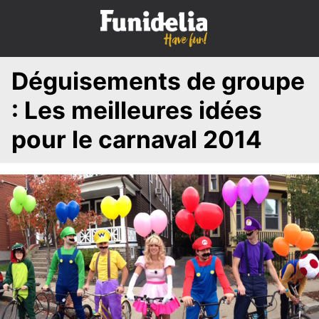
S
k
i
p
Déguisements de groupe
t
o
: Les meilleures idées
c
o
pour le carnaval 2014
n
t
e
n
t