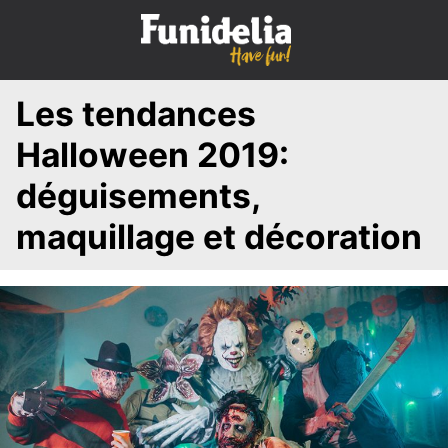
S
k
i
p
Les tendances
t
o
Halloween 2019:
c
o
déguisements,
n
maquillage et décoration
t
e
n
t