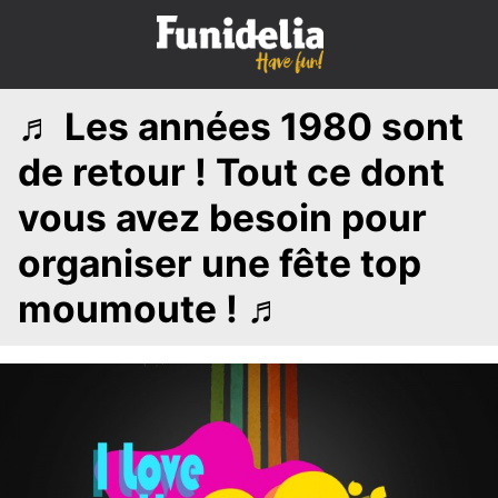
S
k
i
p
♬ Les années 1980 sont
t
o
de retour ! Tout ce dont
c
o
vous avez besoin pour
n
organiser une fête top
t
e
moumoute ! ♬
n
t