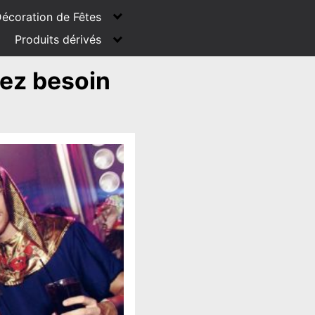
écoration de Fêtes
Produits dérivés
vez besoin