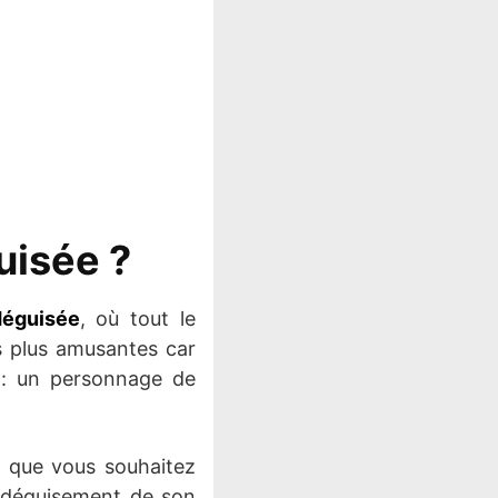
uisée ?
déguisée
, où tout le
s plus amusantes car
e : un personnage de
e que vous souhaitez
le déguisement de son