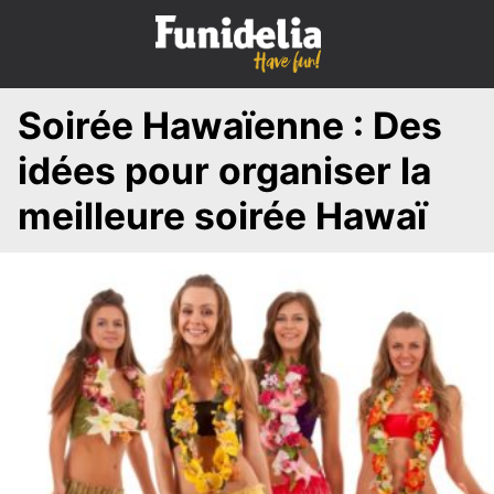
S
k
i
p
Soirée Hawaïenne : Des
t
o
idées pour organiser la
c
o
meilleure soirée Hawaï
n
t
e
n
t