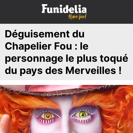
S
k
i
p
Déguisement du
t
o
Chapelier Fou : le
c
o
personnage le plus toqué
n
du pays des Merveilles !
t
e
n
t