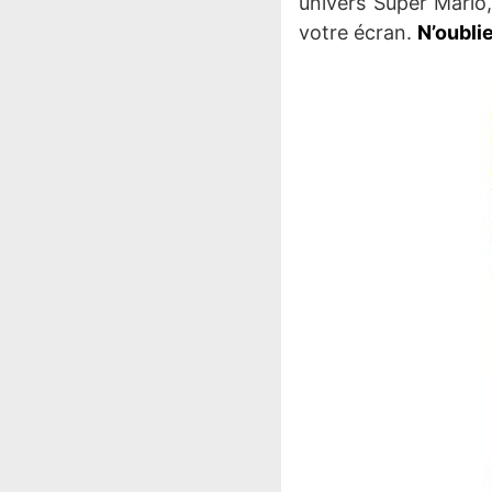
univers Super Mario,
votre écran.
N’oubli