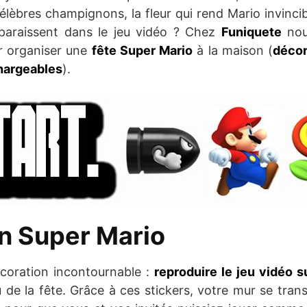
célèbres champignons, la fleur qui rend Mario invincib
paraissent dans le jeu vidéo ? Chez
Funiquete
nou
ur organiser une
fête Super Mario
à la maison (
décor
hargeables
).
n Super Mario
écoration incontournable :
reproduire le jeu vidéo s
u de la fête. Grâce à ces stickers, votre mur se tran