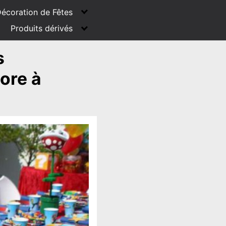
écoration de Fêtes
Produits dérivés
s
core à