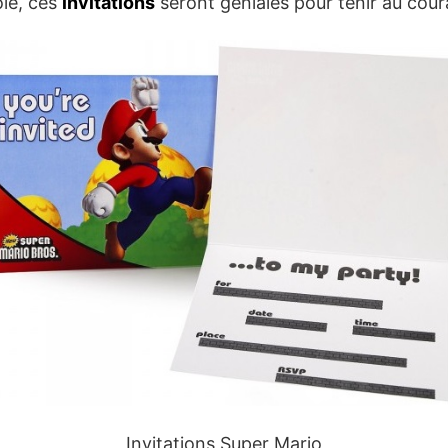
ole, ces
invitations
seront géniales pour tenir au coura
Invitations Super Mario