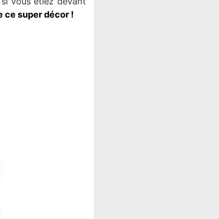
 si vous étiez devant
e ce super décor !