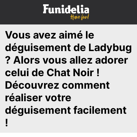
S
k
i
p
Vous avez aimé le
t
o
déguisement de Ladybug
c
o
? Alors vous allez adorer
n
celui de Chat Noir !
t
e
Découvrez comment
n
t
réaliser votre
déguisement facilement
!