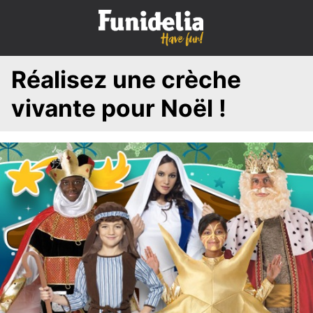
S
k
i
p
Réalisez une crèche
t
o
vivante pour Noël !
c
o
n
t
e
n
t