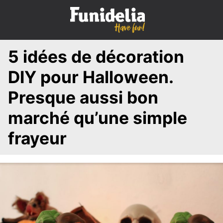
S
k
i
p
5 idées de décoration
t
o
DIY pour Halloween.
c
o
Presque aussi bon
n
marché qu’une simple
t
e
frayeur
n
t