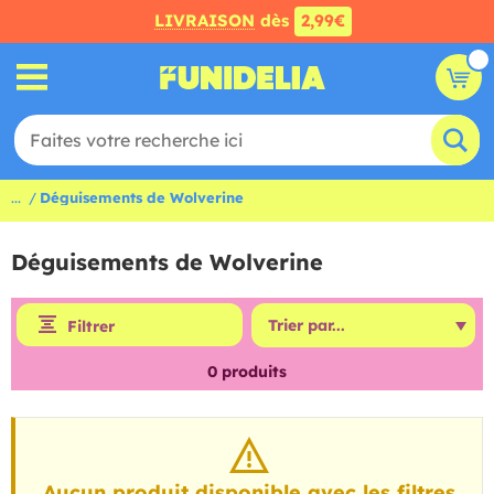
LIVRAISON
dès
2,99€
...
Déguisements de Wolverine
Déguisements de Wolverine
Filtrer
0
produits
Aucun produit disponible avec les filtres